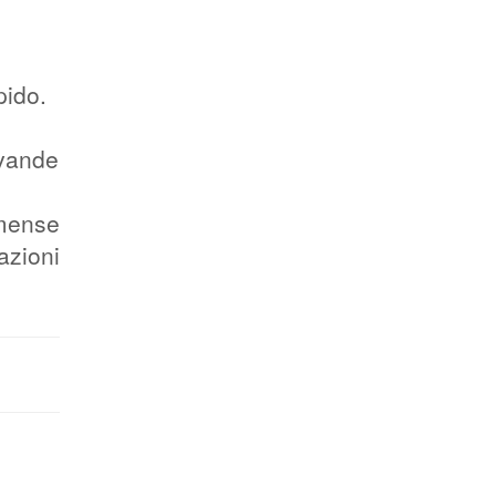
pido.
ivande
 mense
azioni