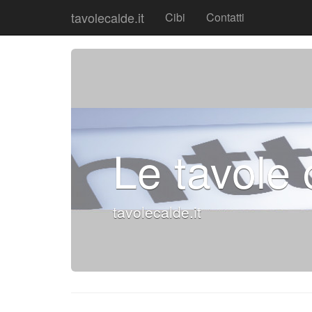
tavolecalde.it
Cibi
Contatti
Le tavole 
tavolecalde.it